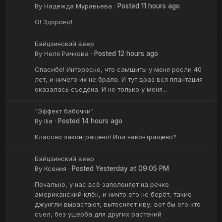
By
Надежда Муравьева
·
Posted
11 hours ago
О! Здорово!
Бэйцзинский веер
By
Неля Рачкова
·
Posted
12 hours ago
Спасибо! Интересно, что самшиты у меня росли 40
лет, и ничего их не брало. И тут враз вся плантация
оказалась съедена. И не только у меня...
"Эффект бабочки"
By
Ilia
·
Posted
14 hours ago
Классно законтращено! Или наконтращено?
Бэйцзинский веер
By
Ксения
·
Posted
Yesterday at 09:05 PM
Печально, у нас всё заполоняет на речке
американский клён, и ничто его не берёт, такие
джунгли вырастают, вытесняет иву, вот бы его кто
съел, без ущерба для других растений