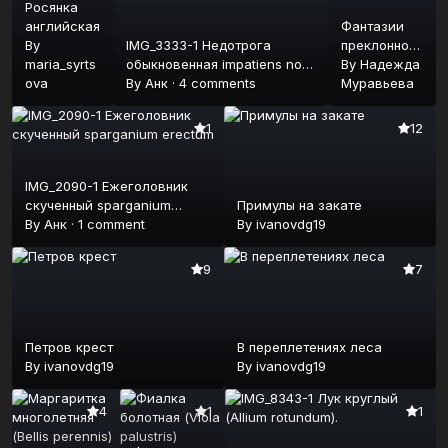
Росянка
английская
Фантазии
By
IMG_3333-1 Недотрога
преклонного
maria_syrts
обыкновенная impatiens noli-
возраста
By
Надежда
ova
tangere-бальзамин
By
Анк
·
4 comments
Муравьева
1
12
IMG_2090-1 Ежеголовник
скученный sparganium
Примулы на закате
erectum
By
Анк
·
1 comment
By
ivanovdg19
9
7
Петров крест
В переплетениях леса
By
ivanovdg19
By
ivanovdg19
4
1
1