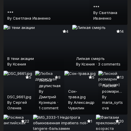
***
***
By
Светлана
By
Светлана Иваненко
Иваненко
4
14
В тени акации
Липкая смерть
By
Ксения
By
Ксения
·
3 comments
5
8
5
13
Любка
двулистная
Лесной
By
Сон-
розмарин
DSC_9661.jpg
Дмитрий
трава.jpg
(багульник)
By
By
Сергей
Кузнецов
·
By
Александр
maria_syrts
Оленев
1 comment
Чувилин
ova
22
1
20