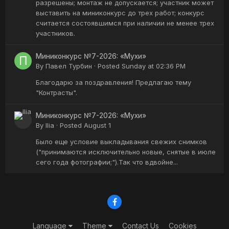
разрешены; монтаж не допускается; участник может
выставить на миниконкурс до трех работ; конкурс
считается состоявшимся при наличии не менее трех
участников.
Миниконкурс №7-2026: «Мухи»
By
Павел Турбин
·
Posted
Sunday at 02:36 PM
Благодарю за поздравления! Предлагаю тему
"Контрасты".
Миниконкурс №7-2026: «Мухи»
By
Ilia
·
Posted
August 1
Было еще условие выкладывания свежих снимков
("принимаются исключительно новые, снятые в июле
сего года фотографии;").Так что вдвойне...
Language
Theme
Contact Us
Cookies