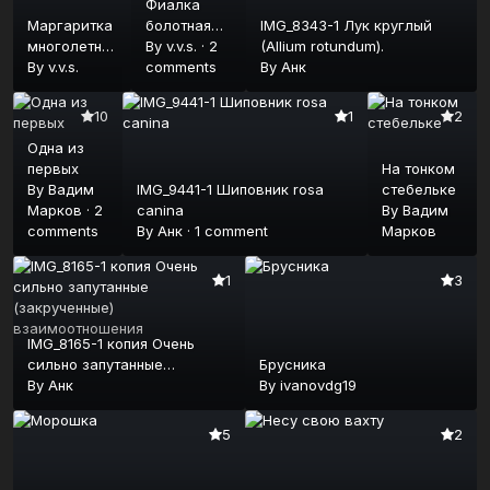
Фиалка
Маргаритка
болотная
IMG_8343-1 Лук круглый
многолетняя
(Viola
By
v.v.s.
·
2
(Allium rotundum).
(Bellis
By
v.v.s.
palustris)
comments
By
Анк
perennis)
10
1
2
Одна из
первых
На тонком
By
Вадим
IMG_9441-1 Шиповник rosa
стебельке
Марков
·
2
canina
By
Вадим
comments
By
Анк
·
1 comment
Марков
1
3
IMG_8165-1 копия Очень
сильно запутанные
Брусника
(закрученные)
By
Анк
By
ivanovdg19
взаимоотношения
5
2