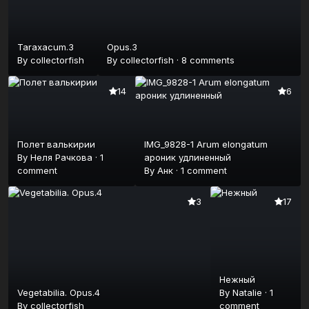
Taraxacum.3
Opus.3
By
collectorfish
By
collectorfish
·
8 comments
14
6
Полет валькирии
IMG_9828-1 Arum elongatum
By
Неля Рачкова
·
1
ароник удлиненный
comment
By
Анк
·
1 comment
3
17
Нежный
Vegetabilia. Opus.4
By
Natalie
·
1
By
collectorfish
comment