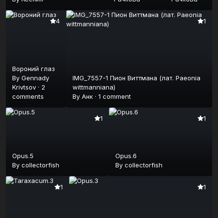
4
1
Вороний глаз
By
Gennady
IMG_7557-1 Пион Виттмана (лат. Paeonia
Krivtsov
·
2
wittmanniana)
comments
By
Анк
·
1 comment
1
1
Opus.5
Opus.6
By
collectorfish
By
collectorfish
1
1