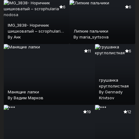
6
6
IMG_3838- Норичник
шишковатый – scrophularia
Липкие пальчики
nodosa
By
Анк
By
maria_syrtsova
11
6
грушанка
круглолистная
Манящие лапки
By
Gennady
By
Вадим Марков
Krivtsov
19
12