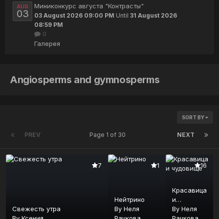
Миниконкурс августа "Контрасты"
AUG
03
03 August 2026 09:00 PM
Until
31 August 2026
08:59 PM
0
Галерея
Angiosperms and gymnosperms
SORT BY
PREV
Page 1 of 30
NEXT
7
1
16
Красавица
Нейтрино
и
Свежесть утра
By
Неля
чудовище
By
Неля
By
Ксения
Рачкова
Рачкова