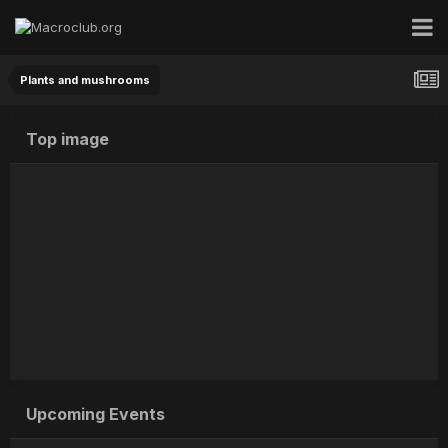
Plants and mushrooms
Top image
Про бабочку
By
Игорь
,
16 hours ago
Upcoming Events