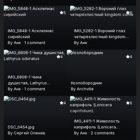
5
6
IMG_5848-1 Асклепиас
IMG_5282-1 Вороний глаз
сирийский
четырёхлистный kingdom
By
Анк
·
1 comment
come
By
Анк
4
4
IMG_6808-1 Чина
душистая, Lathyrus
Козлобородник
odoratus
By
Анк
·
1 comment
By
Archville
4
6
IMG_4411-1 Жимолость
DSC_0454.jpg
каприфоль (Lonicera
By
Сергей Оленев
caprifolium).
By
Анк
·
2 comments