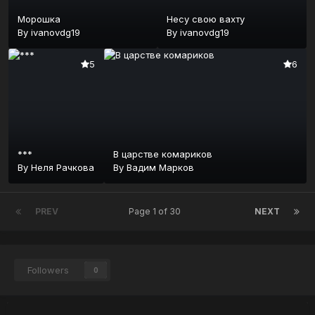
Морошка
Несу свою вахту
By
ivanovdg19
By
ivanovdg19
5
6
***
В царстве комариков
By
Неля Рачкова
By
Вадим Марков
PREV
Page 1 of 30
NEXT
Followers
0