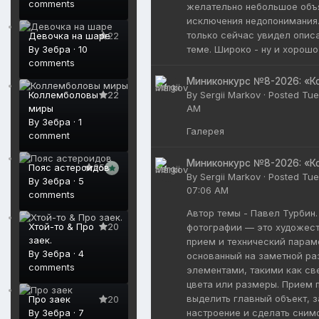
comments
желательно небольшое объ
исключения недопонимания.
только сейчас увидел опис
Девочка на шаре
22
теме. Широко - ну и хорошо
By
Зебра
·
10
comments
Миниконкурс №8-2026: «К
By
Sergii Markov
·
Posted
Tue
Коллемболовы
22
AM
миры
By
Зебра
·
1
Галерея
comment
Миниконкурс №8-2026: «К
Пояс астероидов
25
By
Sergii Markov
·
Posted
Tue
By
Зебра
·
5
07:06 AM
comments
Автор темы - Павел Турбин.
Хтой-то & Про
20
фотографии — это художес
заек.
прием и технический парам
By
Зебра
·
4
основанный на заметной р
comments
элементами, такими как све
цвета или размеры. Прием 
выделить главный объект, з
Про заек
20
настроение и сделать сним
By
Зебра
·
7