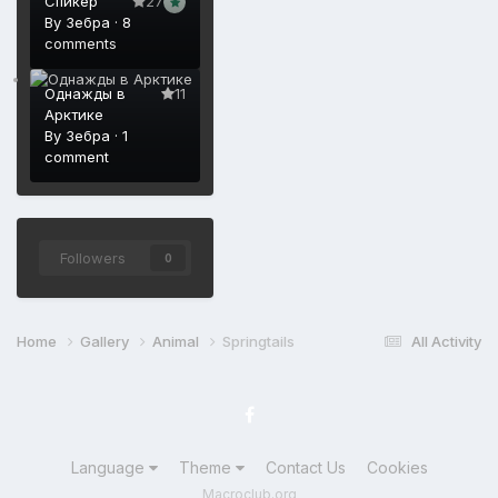
Спикер
27
By
Зебра
·
8
comments
Однажды в
11
Арктике
By
Зебра
·
1
comment
Followers
0
Home
Gallery
Animal
Springtails
All Activity
Language
Theme
Contact Us
Cookies
Macroclub.org