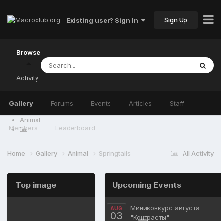
Sign Up
Existing user? Sign In
Browse
Activity
Gallery
Forums
Events
Articles
Staff
Animal
Members
Leaderboard
Home
Gallery
Animal
Springtails
All Activity
Top image
Upcoming Events
Миниконкурс августа
AUG
03
"Контрасты"