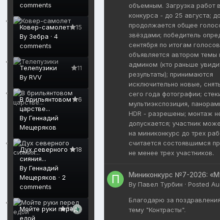
comments
объемным. Загрузка работ 
конкурса - до 25 августа; д
продолжается общее голос
Ковер-самолет
15
звёздами; победитель опре
By
Зебра
·
4
сентября по итогам голосов
comments
объявляется автором темы 
админом (кто раньше увиди
Телепузики
11
результаты); принимаются
By
RVV
исключительно новые, снят
сего года фотографии; стек
В брильянтовом
6
мультиэкспозиция, панорам
царстве...
HDR - разрешены; монтаж н
By
Геннадий
допускается; участник мож
Мещеряков
на миниконкурс до трех раб
считается состоявшимся пр
Дух северного
18
не менее трех участников.
сияния...
By
Геннадий
Миниконкурс №7-2026: «М
Мещеряков
·
2
By
Павел Турбин
·
Posted
Au
comments
Благодарю за поздравлени
Мойте руки перед
31
тему "Контрасты".
едой