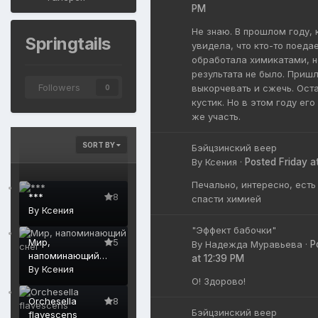
PM
Не знаю. В прошлом году, 
Springtails
увидела, что кто-то поедае
обработала химикатами, н
результата не было. Приш
Followers
выкорчевать и сжечь. Ост
0
кустик. Но в этом году его
же участь.
SORT BY
Бэйцзинский веер
By
Ксения
·
Posted
Friday a
Печально, интересно, есть
***
8
спасти химией
By
Ксения
"Эффект бабочки"
Мир,
5
By
Надежда Муравьева
·
P
напоминающий
at 12:39 PM
снег
By
Ксения
О! Здорово!
Orchesella
8
Бэйцзинский веер
flavescens