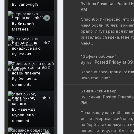
By
Неля Рачкова
·
Posted
F
By
ivanovdg19
AM
Черноглазка
33
Спасибо! Интересно, что 
By
Виталий
меня росли 40 лет, и ничег
Матвеев
брало. И тут враз вся план
оказалась съедена. И не т
Не съем, так
7
меня...
понадкусываю
By
Ксения
"Эффект бабочки"
By
Ilia
·
Posted
Friday at 09
Пришельцы на
23
Классно законтращено! Ил
новой планете
наконтращено?
By
Ксения
·
4
comments
Бэйцзинский веер
By
Ксения
·
Posted
Thursda
Идёт бычок,
10
PM
качается.
By
Надежда
Печально, у нас всё запол
Муравьева
·
1
речке американский клён, 
comment
не берёт, такие джунгли в
вытесняет иву, вот бы его 
Водяное общество