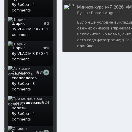
By
Зебра
·
4
Миниконкурс №7-2026: «М
comments
By
Ilia
·
Posted
August 1
Было еще условие выклады
Шарик
2
свежих снимков ("принима
By
VLADIMIR K70
·
1
исключительно новые, снят
comment
сего года фотографии;").Так
вдвойне...
Шарик
0
By
VLADIMIR K70
·
1
comment
Из жизни
31
спелеологов
By
Зебра
·
8
comments
Про медвежью
24
болезнь
By
Зебра
·
4
comments