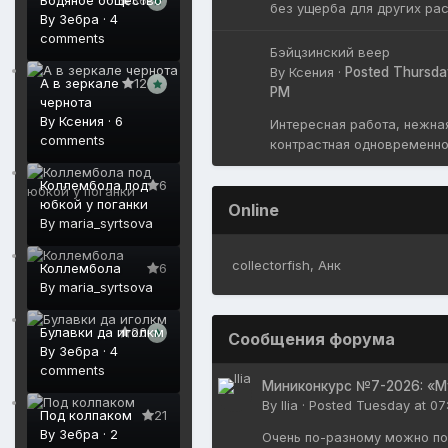
36
без ущерба для других ра
By
Зебра
·
4
comments
Бэйцзинский веер
By
Ксения
·
Posted
Thursda
А в зеркале
12
PM
чернота
By
Ксения
·
6
Интересная работа, нежна
comments
контрастная одновременн
Коллембола под
6
юбкой у поганки
Online
By
maria_syrtsova
collectorfish
Анк
Коллембола
6
By
maria_syrtsova
Булавки да иголкм
26
Сообщения форума
By
Зебра
·
4
comments
Миниконкурс №7-2026: «М
By
Ilia
·
Posted
Tuesday at 07
Под колпаком
21
By
Зебра
·
2
Очень по-разному можно по