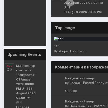
0
***
03 August 2026 09:00 PM
Until
By
Игорь
,
1 hour ago
31 August 2026 08:59 PM
Top Image
***
By
Игорь
,
1 hour ago
Upcoming Events
Миниконкур
AUG
Комментарии к изображе
03
с августа
"Контрасты"
Бэйцзинский веер
03 August
By
Ксения
·
Posted
Friday a
2026 09:00
PM
Until
31
Обидно
August 2026
08:59 PM
Бэйцзинский веер
0
By
Неля Рачкова
·
Posted
F
Галерея