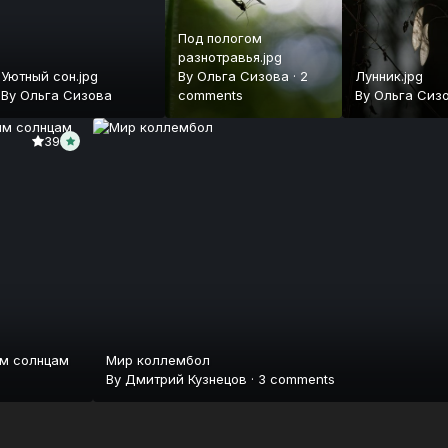
Под пологом
разнотравья.jpg
Уютный сон.jpg
By
Ольга Сизова
·
2
Лунник.jpg
By
Ольга Сизова
comments
By
Ольга Сиз
39
ым солнцам
Мир коллембол
By
Дмитрий Кузнецов
·
3 comments