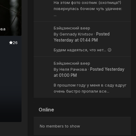
На этом фото охотник (охотница?)
повернулась бочком чуть удачнее:
...
Бэйцзинский веер
ова
By
Gennady Krivtsov
·
Posted
Yesterday at 01:44 PM
26
Будем надеяться, что нет... 😉
Бэйцзинский веер
By
Неля Рачкова
·
Posted
Yesterday
at 01:00 PM
В прошлом году у меня в саду вдруг
очень быстро пропали все...
Online
No members to show