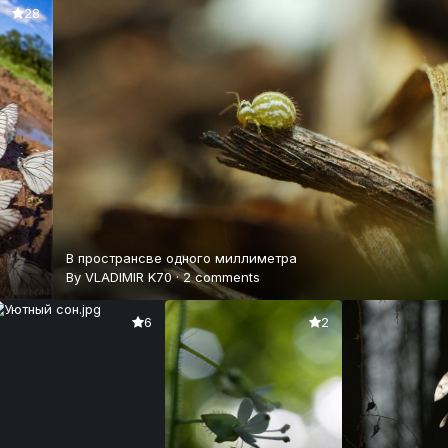
28
В пространсве одного миллиметра
By
VLADIMIR K70
·
2 comments
6
2