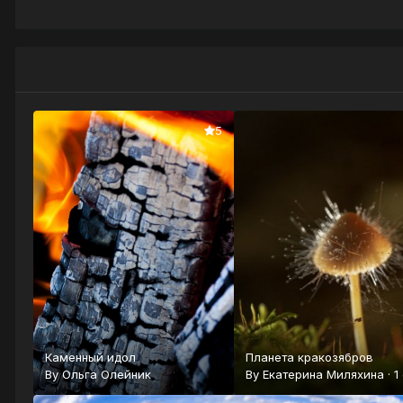
5
Каменный идол
Планета кракозябров
By
Ольга Олейник
By
Екатерина Миляхина
·
1