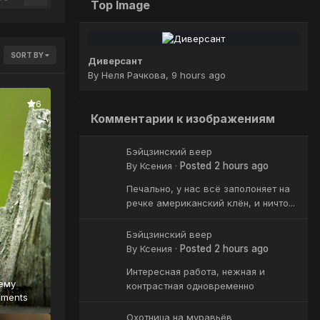
Top Image
SORT BY
Диверсант
By
Неля Рачкова
,
9 hours ago
6
Комментарии к изображениям
Бэйцзинский веер
By
Ксения
·
Posted
2 hours ago
Печально, у нас всё заполоняет на
речке американский клён, и ничто...
Бэйцзинский веер
By
Ксения
·
Posted
2 hours ago
Интересная работа, нежная и
ему
контрастная одновременно
mments
Охотница на муравьёв