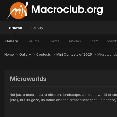
Browse
Activity
Gallery
Forums
Events
Articles
Staff
Memb
Home
Gallery
Contests
Mini Contests of 2025
Microworld
Microworlds
Not just a macro, but a different landscape, a hidden world of s
(etc.), but its gaze, its home and the atmosphere that lurks ther