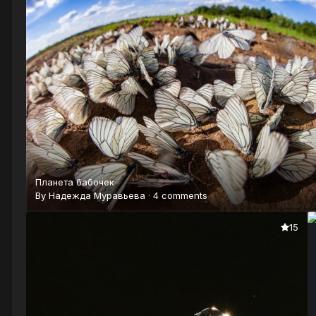
Планета бабочек
By
Надежда Муравьева
·
4 comments
15