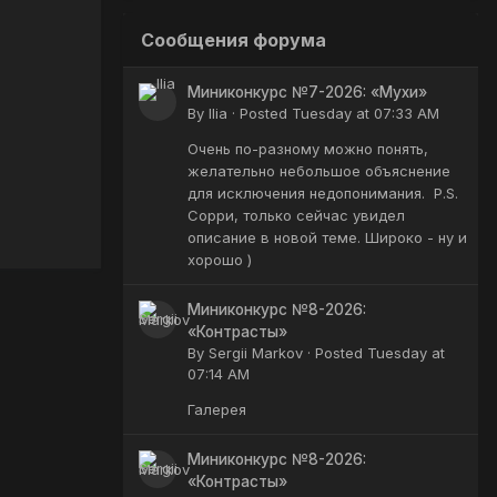
Сообщения форума
Миниконкурс №7-2026: «Мухи»
By
Ilia
·
Posted
Tuesday at 07:33 AM
Очень по-разному можно понять,
желательно небольшое объяснение
для исключения недопонимания. P.S.
Сорри, только сейчас увидел
описание в новой теме. Широко - ну и
хорошо )
Миниконкурс №8-2026:
«Контрасты»
By
Sergii Markov
·
Posted
Tuesday at
07:14 AM
Галерея
Миниконкурс №8-2026:
«Контрасты»