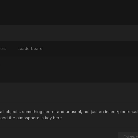
ers
Leaderboard
s
mall objects, something secret and unusual, not just an insect/plant/mu
e, and the atmosphere is key here
Followe