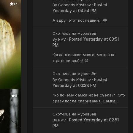
17
By
Gennady Krivtsov
·
Posted
Yesterday at 04:54 PM
А вдруг этот последний... 😂
Охотница на муравьёв
By
RVV
·
Posted
Yesterday at 03:51
PM
Когда женихов много, можно не
ждать свадьбы! 😄
Охотница на муравьёв
By
Gennady Krivtsov
·
Posted
Yesterday at 03:38 PM
"но почему самка их не съела?" Это
6
сразу после спаривания. Самка...
Охотница на муравьёв
By
RVV
·
Posted
Yesterday at 02:51
PM