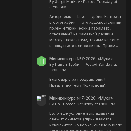
By
Sergii Markov
·
Posted
Tuesday at
07:06 AM
Автор темы - Павел Турбин. Контраст
в фотографии — это художественный
прием и технический параметр,
основанный на заметной разнице
между элементами, такими как свет
и тень, цвета или размеры. Прием...
Миниконкурс №7-2026: «Мухи»
By
Павел Турбин
·
Posted
Sunday at
02:36 PM
Благодарю за поздравления!
Предлагаю тему "Контрасты".
Миниконкурс №7-2026: «Мухи»
By
Ilia
·
Posted
Saturday at 01:33 PM
Было еще условие выкладывания
свежих снимков ("принимаются
исключительно новые, снятые в июле
сего года фотографии;").Так что