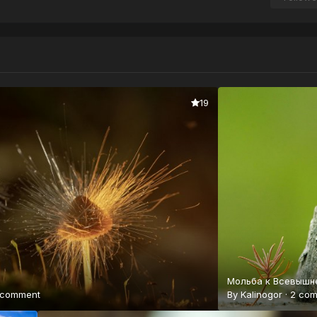
19
Мольба к Всевышн
 comment
By
Kalinogor
·
2 co