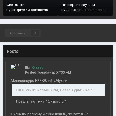
Светлячки
Дисперсия паутины
By
alexpine
·
3 comments
By
Anatolich
·
4 comments
Followers
0
Posts
Ilia
1,559
Posted
Tuesday at 07:33 AM
Миниконкурс №7-2026: «Мухи»
On 8/2/2026 at 5:36 PM, Павел Турбин said:
Предлагаю тему "Контрасты".
Очень по-разному можно понять, желательно