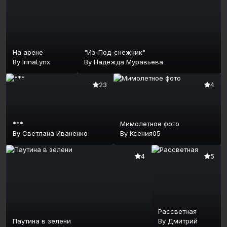
На арене
"Из-Под-снежник"
By
IrinaLynx
By
Надежда Муравьева
23
4
***
Мимолетное фото
By
Светлана Иваненко
By
Ксения05
4
5
Рассветная
Паутина в зелени
By
Дмитрий