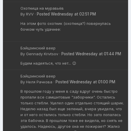
Охотница на муравьёв
By
RVV
·
Posted
Wednesday at 02:51 PM
На этом фото охотник (охотница?) повернулась
бочком чуть удачнее:
Бэйцзинский веер
By
Gennady Krivtsov
·
Posted
Wednesday at 01:44 PM
Будем надеяться, что нет... 😉
Бэйцзинский веер
By
Неля Рачкова
·
Posted
Wednesday at 01:00 PM
В прошлом году у меня в саду вдруг очень быстро
пропали все самшитовые "заборчики". Остались
только стебли. Уцелел один отдельно стоящий шарик.
Неделю назад был еще зеленый, вчера увидела, что
и от него остались только стебли. Но зато попалась
эта бабочка. В прошлом тоже ее видела, но снять не
удалось. Надеюсь, другое она не пожирает? Жалко