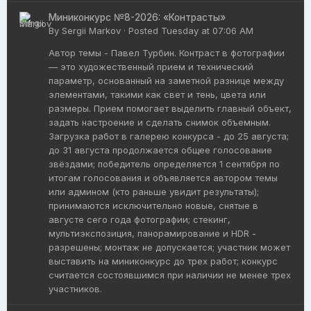
Миниконкурс №8-2026: «Контрасты»
By
Sergii Markov
·
Posted
Tuesday at 07:06 AM
Автор темы - Павел Турбин. Контраст в фотографии
— это художественный прием и технический
параметр, основанный на заметной разнице между
элементами, такими как свет и тень, цвета или
размеры. Прием помогает выделить главный объект,
задать настроение и сделать снимок объемным.
Загрузка работ в галерею конкурса - до 25 августа;
до 31 августа продолжается общее голосование
звёздами; победитель определяется 1 сентября по
итогам голосования и объявляется автором темы
или админом (кто раньше увидит результаты);
принимаются исключительно новые, снятые в
августе сего года фотографии; стекинг,
мультиэкспозиция, панорамирование и HDR -
разрешены; монтаж не допускается; участник может
выставить на миниконкурс до трех работ; конкурс
считается состоявшимся при наличии не менее трех
участников.