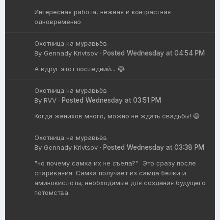
Интересная работа, нежная и контрастная
одновременно
Охотница на муравьёв
By
Gennady Krivtsov
·
Posted
Wednesday at 04:54 PM
А вдруг этот последний... 😂
Охотница на муравьёв
By
RVV
·
Posted
Wednesday at 03:51 PM
Когда женихов много, можно не ждать свадьбы! 😄
Охотница на муравьёв
By
Gennady Krivtsov
·
Posted
Wednesday at 03:38 PM
"но почему самка их не съела?" Это сразу после
спаривания. Самка получает из самца белки и
аминокислоты, необходимые для создания будущего
потомства.