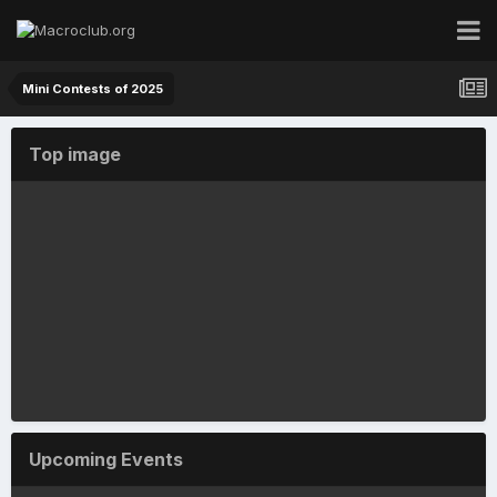
Mini Contests of 2025
Top image
Диверсант
By
Неля Рачкова
,
14 hours ago
Upcoming Events