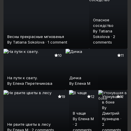
Опасное
соседство
By
Tatiana
Весны прекрасные мгновенья
Sokolova
·
2
By
Tatiana Sokolova
·
1 comment
comments
10
11
На пути к свету.
Дичка
By
Елена Перетечикова
By
Елена М
19
12
Утонувшая
12
в боке
By
В чаще
Дмитрий
By
Елена М
Кузнецов
·
Не рвите цветы в лесу
·
2
2
By
Елена М
·
2 comments
comments
comments