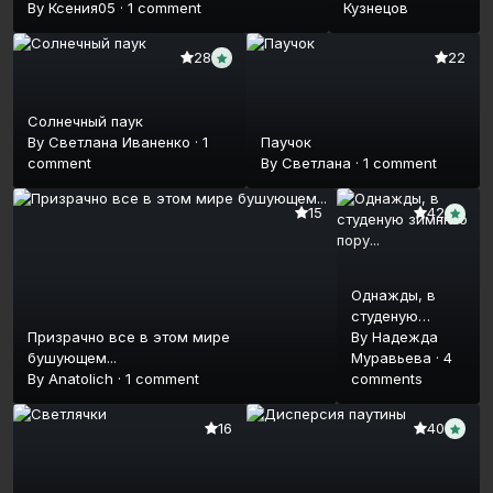
By
Ксения05
·
1 comment
Кузнецов
22
28
Солнечный паук
By
Светлана Иваненко
·
1
Паучок
comment
By
Светлана
·
1 comment
15
42
Однажды, в
студеную
Призрачно все в этом мире
зимнюю пору...
By
Надежда
бушующем...
Муравьева
·
4
By
Anatolich
·
1 comment
comments
16
40