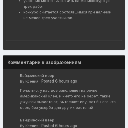
участник может выставить на миниконкурс до
трех работ;
конкурс считается состоявшимся при наличии
не менее трех участников.
Комментарии к изображениям
Бэйцзинский веер
By
Ксения
·
Posted
6 hours ago
Печально, у нас всё заполоняет на речке
американский клён, и ничто его не берёт, такие
джунгли вырастают, вытесняет иву, вот бы его кто
съел, без ущерба для других растений
Бэйцзинский веер
By
Ксения
·
Posted
6 hours ago