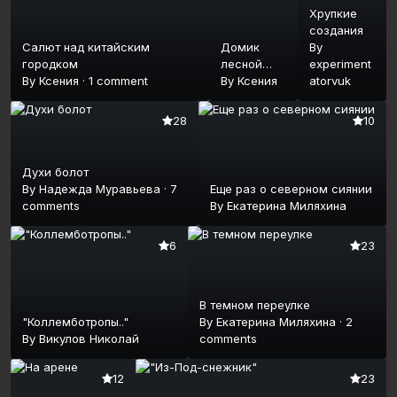
Хрупкие
создания
Салют над китайским
Домик
By
городком
лесной
experiment
By
Ксения
·
1 comment
феи
By
Ксения
atorvuk
28
10
Духи болот
By
Надежда Муравьева
·
7
Еще раз о северном сиянии
comments
By
Екатерина Миляхина
6
23
В темном переулке
"Коллемботропы.."
By
Екатерина Миляхина
·
2
By
Викулов Николай
comments
12
23