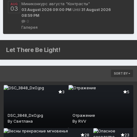
Миниконкурс августа "Контрасты"
AUG
03
03 August 2026 09:00 PM
Until
31 August 2026
08:59 PM
0
Галерея
Let There Be Light!
SORT BY
3
5
DSC_3848_DxO.jpg
Отражение
By
Светлана
By
RVV
28
23