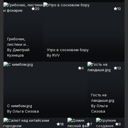
20
10
Грибочек,
листики и
фонарик
By
Дмитрий
Утро в сосновом бору
Кузнецов
By
RVV
4
13
Гость на
ландыше.jpg
С нимбом.jpg
By
Ольга
By
Ольга Сизова
Сизова
18
7
8