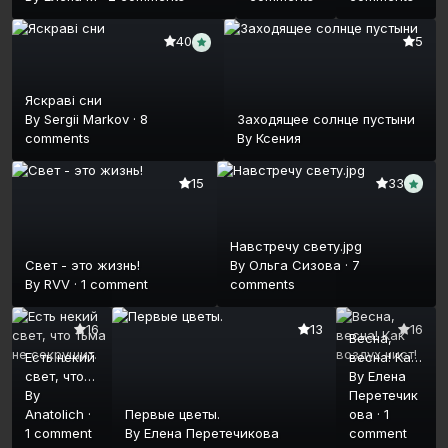
5
40
Яскраві сни
By
Sergii Markov
·
8
Заходящее солнце пустыни
comments
By
Ксения
15
33
Навстречу свету.jpg
Свет - это жизнь!
By
Ольга Сизова
·
7
By
RVV
·
1 comment
comments
16
13
16
Весна,
Есть некий
весна! Как
свет, что
воздух
By
Елена
тьма не
By
чист!
Перетечик
сокрушит.
Anatolich
·
Первые цветы.
ова
·
1
1 comment
By
Елена Перетечикова
comment