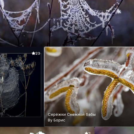
23
Серёжки Снежной бабы
By
Борис
2