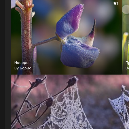
1
Носорог
П
By
Борис
B