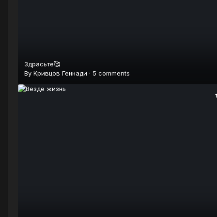
Здрасьте🥰
By
Кривцов Геннади
·
5 comments