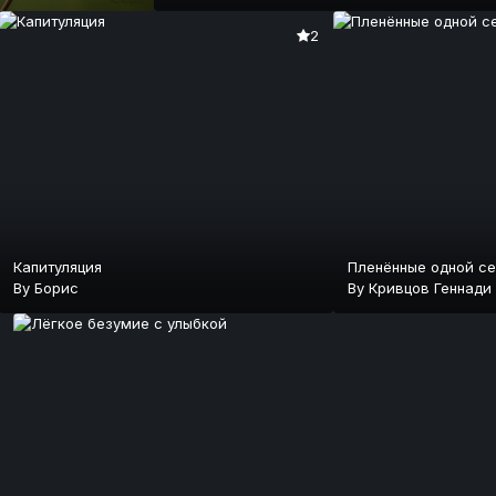
2
Капитуляция
Пленённые одной сет
By
Борис
By
Кривцов Геннади