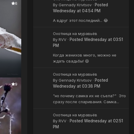
6
By
Gennady Krivtsov
·
Posted
Wednesday at 04:54 PM
А вдруг этот последний... 😂
Охотница на муравьёв
By
RVV
·
Posted
Wednesday at 03:51
PM
Когда женихов много, можно не
ждать свадьбы! 😄
Охотница на муравьёв
By
Gennady Krivtsov
·
Posted
9
Wednesday at 03:38 PM
"но почему самка их не съела?" Это
сразу после спаривания. Самка...
Охотница на муравьёв
By
RVV
·
Posted
Wednesday at 02:51
PM