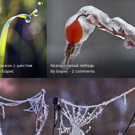
1
рыжок с шестом
Красноглазый лебедь
y
Борис
By
Борис
·
2 comments