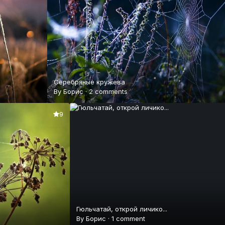
Серебряные кружева
By
Борис
·
2 comments
9
Гюльчатай, открой личико...
By
Борис
·
1 comment