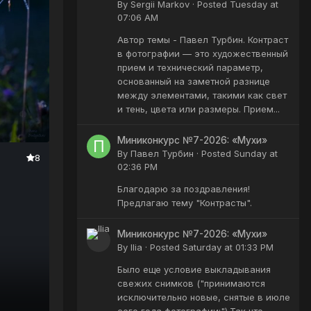
By
Sergii Markov
·
Posted
Tuesday at
07:06 AM
Автор темы - Павел Турбин. Контраст
в фотографии — это художественный
прием и технический параметр,
основанный на заметной разнице
между элементами, такими как свет
и тень, цвета или размеры. Прием...
Миниконкурс №7-2026: «Мухи»
By
Павел Турбин
·
Posted
Sunday at
8
02:36 PM
Благодарю за поздравления!
Предлагаю тему "Контрасты".
Миниконкурс №7-2026: «Мухи»
By
Ilia
·
Posted
Saturday at 01:33 PM
Было еще условие выкладывания
свежих снимков ("принимаются
исключительно новые, снятые в июле
сего года фотографии;").Так что