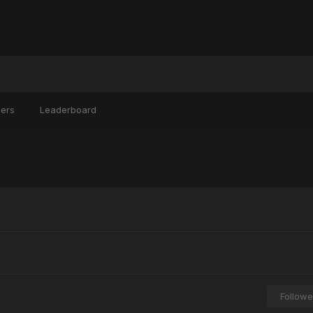
ers
Leaderboard
Followe