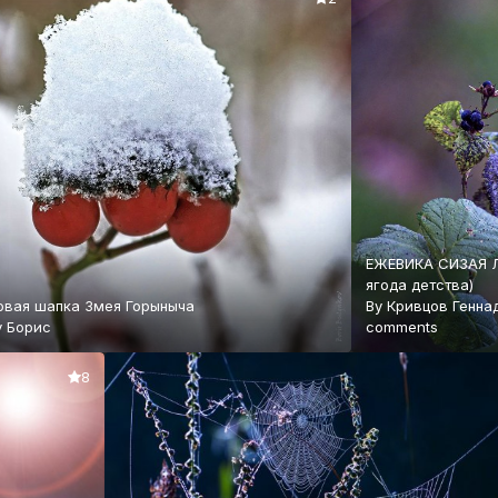
ЕЖЕВИКА СИЗАЯ Любимая
ягода детства)
овая шапка Змея Горыныча
By
Кривцов Генна
y
Борис
comments
8