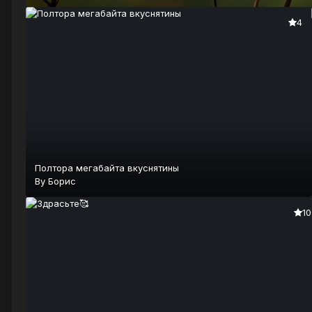
4
Полтора мегабайта вкуснятины
By
Борис
10