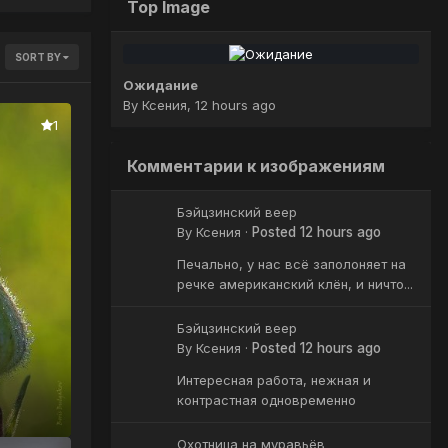
Top Image
SORT BY
Ожидание
By
Ксения
,
12 hours ago
1
Комментарии к изображениям
Бэйцзинский веер
By
Ксения
·
Posted
12 hours ago
Печально, у нас всё заполоняет на
речке американский клён, и ничто...
Бэйцзинский веер
By
Ксения
·
Posted
12 hours ago
Интересная работа, нежная и
контрастная одновременно
Охотница на муравьёв