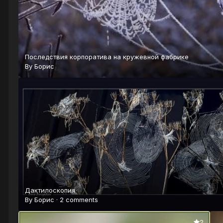
Последствия корпоратива на кружевной фабрике
By
Борис
Дактилоскопия
By
Борис
·
2 comments
2