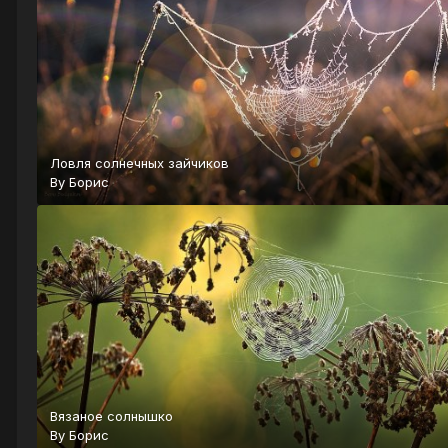
Ловля солнечных зайчиков
By
Борис
Вязаное солнышко
By
Борис