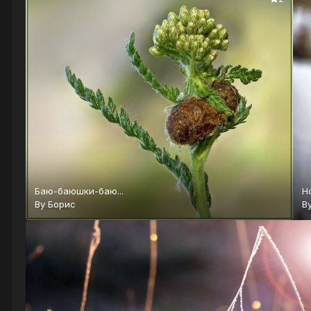
Баю-баюшки-баю...
Н
By
Борис
B