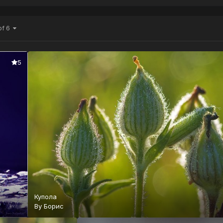
of 6
5
Купола
By
Борис