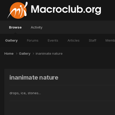
Browse
Activity
Gallery
Forums
Events
Articles
Staff
Memb
Home
Gallery
inanimate nature
inanimate nature
drops, ice, stones...