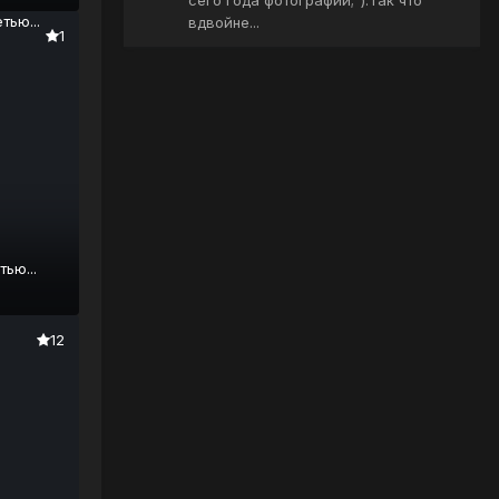
вдвойне...
1
ью...
12