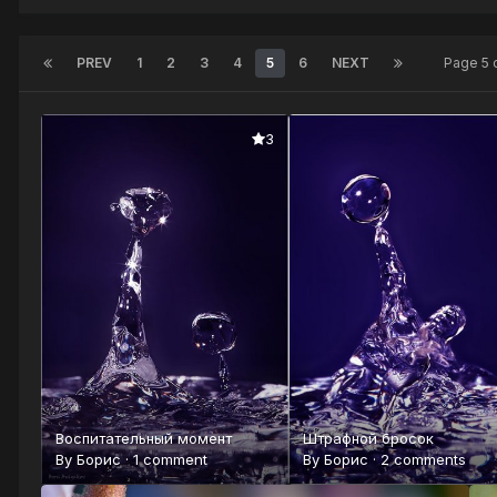
PREV
1
2
3
4
5
6
NEXT
Page 5 
3
Воспитательный момент
Штрафной бросок
By
Борис
·
1 comment
By
Борис
·
2 comments