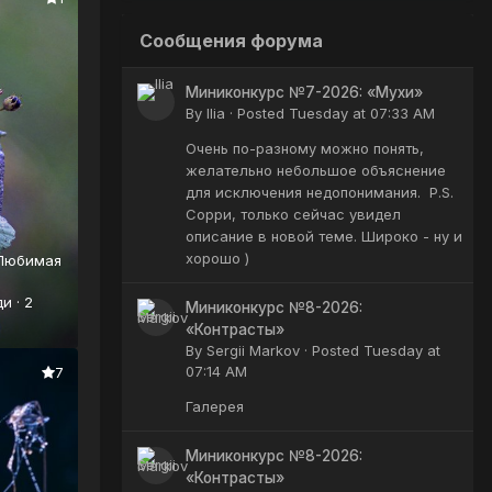
Сообщения форума
Миниконкурс №7-2026: «Мухи»
By
Ilia
·
Posted
Tuesday at 07:33 AM
Очень по-разному можно понять,
желательно небольшое объяснение
для исключения недопонимания. P.S.
Сорри, только сейчас увидел
описание в новой теме. Широко - ну и
хорошо )
ди
·
2
Миниконкурс №8-2026:
«Контрасты»
By
Sergii Markov
·
Posted
Tuesday at
07:14 AM
7
Галерея
Миниконкурс №8-2026:
«Контрасты»