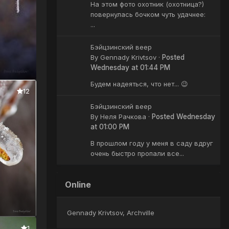
На этом фото охотник (охотница?)
повернулась бочком чуть удачнее:
...
Бэйцзинский веер
By
Gennady Krivtsov
·
Posted
Wednesday at 01:44 PM
Будем надеяться, что нет... 😉
12
Бэйцзинский веер
By
Неля Рачкова
·
Posted
Wednesday
at 01:00 PM
В прошлом году у меня в саду вдруг
очень быстро пропали все...
Online
Gennady Krivtsov
Archville
1