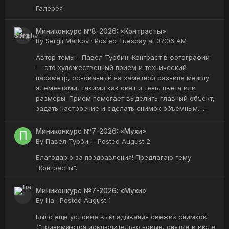
Галерея
Миниконкурс №8-2026: «Контрасты»
By
Sergii Markov
·
Posted
Tuesday at 07:06 AM
Автор темы - Павел Турбин. Контраст в фотографии
— это художественный прием и технический
параметр, основанный на заметной разнице между
элементами, такими как свет и тень, цвета или
размеры. Прием помогает выделить главный объект,
задать настроение и сделать снимок объемным. ...
Миниконкурс №7-2026: «Мухи»
By
Павел Турбин
·
Posted
August 2
Благодарю за поздравления! Предлагаю тему
"Контрасты".
Миниконкурс №7-2026: «Мухи»
By
Ilia
·
Posted
August 1
Было еще условие выкладывания свежих снимков
("принимаются исключительно новые, снятые в июле