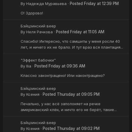
By
Надежда Муравьева
·
Posted
Friday at 12:39 PM
О! Здорово!
Бэйцзинский веер
By
Неля Рачкова
·
Posted
Friday at 11:05 AM
Спасибо! Интересно, что самшиты у меня росли 40
лет, и ничего их не брало. И тут враз вся плантация...
"Эффект бабочки"
By
Ilia
·
Posted
Friday at 09:36 AM
Классно законтращено! Или наконтращено?
Бэйцзинский веер
By
Ксения
·
Posted
Thursday at 09:05 PM
Печально, у нас всё заполоняет на речке
американский клён, и ничто его не берёт, такие...
Бэйцзинский веер
By
Ксения
·
Posted
Thursday at 09:02 PM