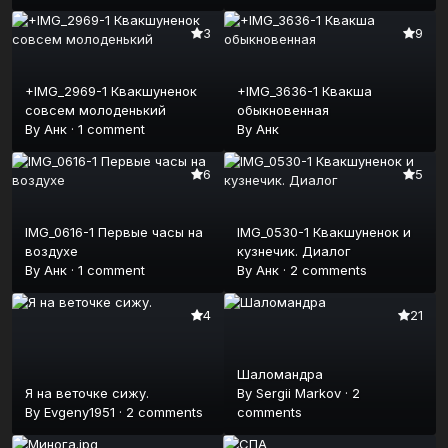
3
9
+IMG_2969-1 Квакшуненок
+IMG_3636-1 Квакша
совсем молоденький
обыкновенная
By
Анк
·
1 comment
By
Анк
6
5
IMG_0616-1 Первые часы на
IMG_0530-1 Квакшуненок и
воздухе
кузнечик. Диалог
By
Анк
·
1 comment
By
Анк
·
2 comments
4
21
Шаломандра
Я на веточке сижу.
By
Sergii Markov
·
2
By
Evgeny1951
·
2 comments
comments