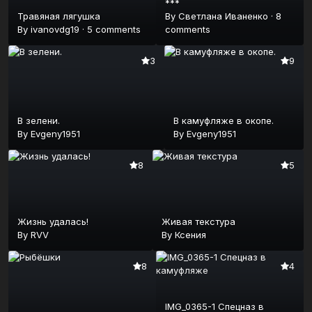
***
Травяная лягушка
By
Светлана Иваненко
·
8
By
ivanovdg19
·
5 comments
comments
3
9
В зелени.
В камуфляже в окопе.
By
Evgeny1951
By
Evgeny1951
8
5
Жизнь удалась!
Живая текстура
By
RVV
By
Ксения
8
4
IMG_0365-1 Спецназ в