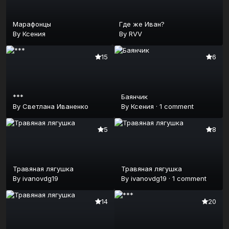
Марафонцы
Где же Иван?
By
Ксения
By
RVV
15
6
***
Баянчик
By
Светлана Иваненко
By
Ксения
·
1 comment
5
8
Травяная лягушка
Травяная лягушка
By
ivanovdg19
By
ivanovdg19
·
1 comment
14
20