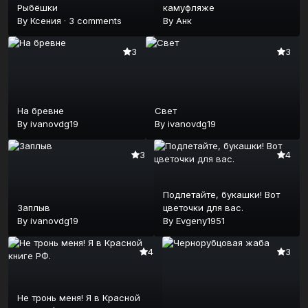
Рыбёшки
камуфляже
By
Ксения
·
3 comments
By
Анк
3
3
На бревне
Свет
By
ivanovdg19
By
ivanovdg19
3
4
Подлетайте, букашки! Вот
Заплыв
цветочки для вас.
By
ivanovdg19
By
Evgeny1951
4
3
Не тронь меня! Я в Красной