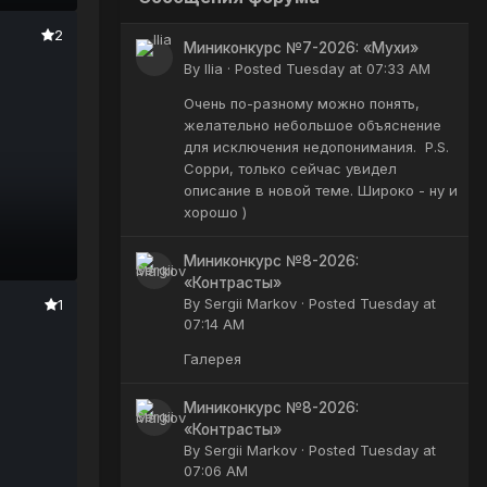
2
Миниконкурс №7-2026: «Мухи»
By
Ilia
·
Posted
Tuesday at 07:33 AM
Очень по-разному можно понять,
желательно небольшое объяснение
для исключения недопонимания. P.S.
Сорри, только сейчас увидел
описание в новой теме. Широко - ну и
хорошо )
Миниконкурс №8-2026:
«Контрасты»
By
Sergii Markov
·
Posted
Tuesday at
1
07:14 AM
Галерея
Миниконкурс №8-2026:
«Контрасты»
By
Sergii Markov
·
Posted
Tuesday at
07:06 AM