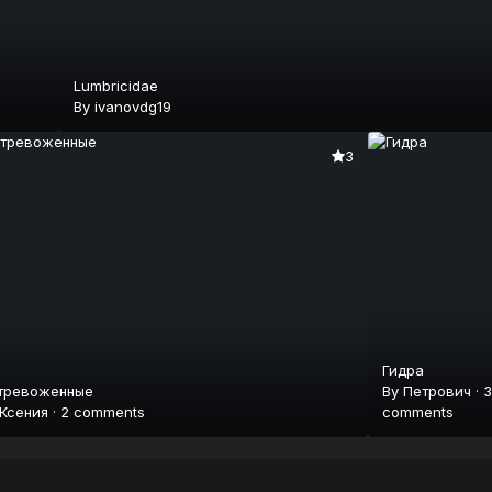
Lumbricidae
By
ivanovdg19
3
Гидра
тревоженные
By
Петрович
·
3
Ксения
·
2 comments
comments