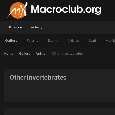
Browse
Activity
Gallery
Forums
Events
Articles
Staff
Memb
Home
Gallery
Animal
Other invertebrates
Other invertebrates