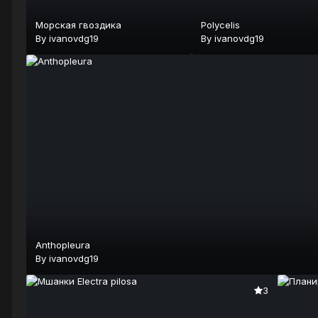
Морская гвоздика
Polycelis
By
ivanovdg19
By
ivanovdg19
Anthopleura
By
ivanovdg19
3