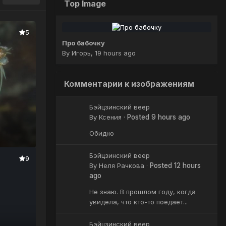
Top Image
5
Про бабочку
By
Игорь
,
19 hours ago
Комментарии к изображениям
Бэйцзинский веер
By
Ксения
·
Posted
9 hours ago
Обидно
Бэйцзинский веер
9
By
Неля Рачкова
·
Posted
12 hours
ago
Не знаю. В прошлом году, когда
увидела, что кто-то поедает...
Бэйцзинский веер