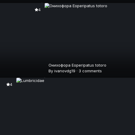
4
Онихофора Eoperipatus totoro
By
ivanovdg19
·
3 comments
4