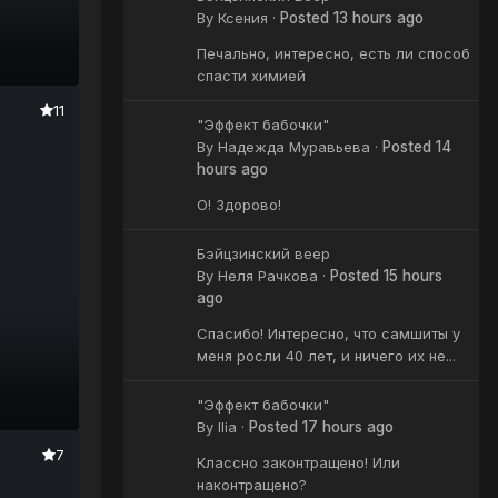
By
Ксения
·
Posted
13 hours ago
Печально, интересно, есть ли способ
спасти химией
11
"Эффект бабочки"
By
Надежда Муравьева
·
Posted
14
hours ago
О! Здорово!
Бэйцзинский веер
By
Неля Рачкова
·
Posted
15 hours
ago
Спасибо! Интересно, что самшиты у
меня росли 40 лет, и ничего их не...
"Эффект бабочки"
By
Ilia
·
Posted
17 hours ago
7
Классно законтращено! Или
наконтращено?