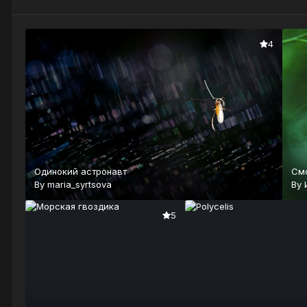
4
Одинокий астронавт
См
By
maria_syrtsova
By
5