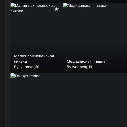
1
Малая ложноконская
пиявка
Медицинская пиявка
By
ivanovdg19
By
ivanovdg19