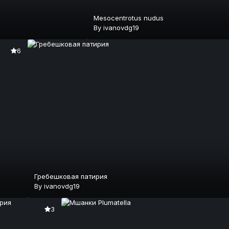
Mesocentrotus nudus
By
ivanovdg19
6
Гребешковая патирия
By
ivanovdg19
3