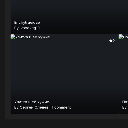
Enchytraeidae
By
ivanovdg19
2
Улитка и её чужие.
По
By
Сергей Оленев
·
1 comment
By