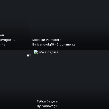
рия
novdg19
·
2
Мшанки Plumatella
nts
By
ivanovdg19
·
2 comments
1
Губка бадяга
By
ivanovdg19