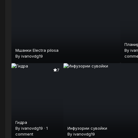
Плани
Мшанки Electra pilosa
By
iva
By
ivanovdg19
comme
7
Гидра
By
ivanovdg19
·
1
Инфузории сувойки
comment
By
ivanovdg19