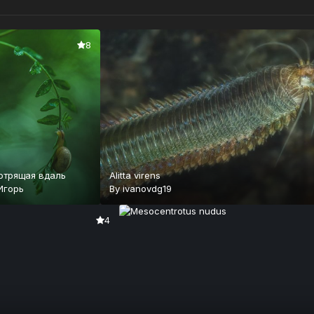
8
отрящая вдаль
Alitta virens
Игорь
By
ivanovdg19
4