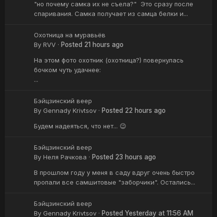
"но почему самка их не съела?" Это сразу после
спаривания. Самка получает из самца белки и...
Охотница на муравьёв
By
RVV
·
Posted
21 hours ago
На этом фото охотник (охотница?) повернулась
бочком чуть удачнее:
...
Бэйцзинский веер
By
Gennady Krivtsov
·
Posted
22 hours ago
Будем надеяться, что нет... 😉
Бэйцзинский веер
By
Неля Рачкова
·
Posted
23 hours ago
В прошлом году у меня в саду вдруг очень быстро
пропали все самшитовые "заборчики". Остались...
Бэйцзинский веер
By
Gennady Krivtsov
·
Posted
Yesterday at 11:56 AM