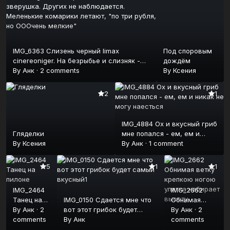
IMG_6363 Слизень черный limax
Под споровым
cinereoniger. На безрыбье и слизняк -
дождём
зверушка. Других не наблюдается.
By
Анк
·
2 comments
By
Ксения
Меленькие комарики летают, "по три
рубля, но ОООчень мелкие"
2
1
IMG_4884 Ох и вкусный гриб
Гляделки
мне попался - ем, ем и
By
Ксения
никак не могу наесться
By
Анк
·
1 comment
5
1
1
IMG_2464
IMG_2662
Танец на
IMG_0150 Сдается мне что
Обнимая
пилоне
By
Анк
·
2
вот этот грибок будет
ветку
By
Анк
·
2
comments
самый вкусный1
By
Анк
крепкою
comments
ногою улитка