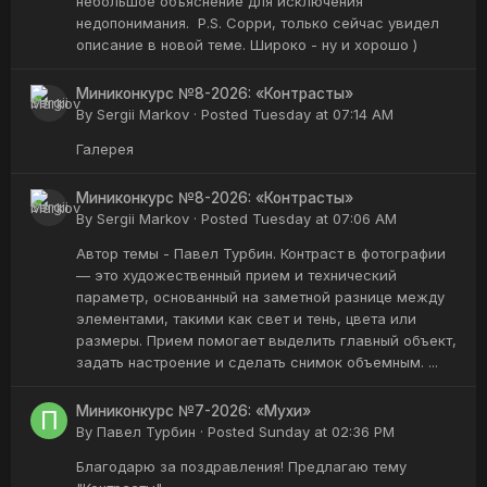
небольшое объяснение для исключения
недопонимания. P.S. Сорри, только сейчас увидел
описание в новой теме. Широко - ну и хорошо )
Миниконкурс №8-2026: «Контрасты»
By
Sergii Markov
·
Posted
Tuesday at 07:14 AM
Галерея
Миниконкурс №8-2026: «Контрасты»
By
Sergii Markov
·
Posted
Tuesday at 07:06 AM
Автор темы - Павел Турбин. Контраст в фотографии
— это художественный прием и технический
параметр, основанный на заметной разнице между
элементами, такими как свет и тень, цвета или
размеры. Прием помогает выделить главный объект,
задать настроение и сделать снимок объемным. ...
Миниконкурс №7-2026: «Мухи»
By
Павел Турбин
·
Posted
Sunday at 02:36 PM
Благодарю за поздравления! Предлагаю тему