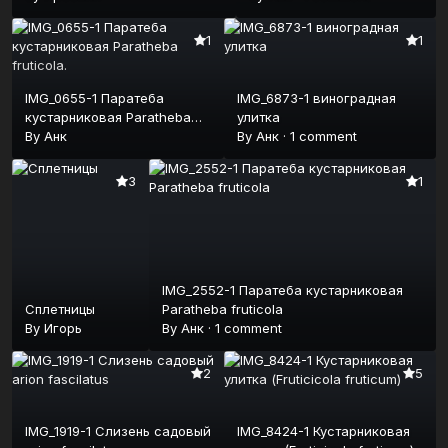
1
1
IMG_0655-1 Паратеба
IMG_6873-1 виноградная
кустарниковая Paratheba
улитка
fruticola.
By
Анк
By
Анк
·
1 comment
3
1
IMG_2552-1 Паратеба кустарниковая
Сплетницы
Paratheba fruticola
By
Игорь
By
Анк
·
1 comment
2
5
IMG_1919-1 Слизень садовый
IMG_8424-1 Кустарниковая