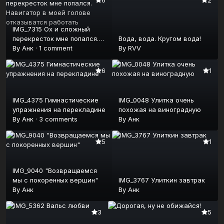
6
2
IMG_7315 Ох и сложный
перекресток мне попался.
Вода, вода. Кругом вода!
Навигатор в моей голове
By
Анк
·
1 comment
By
RVV
отказыватся работать
6
1
IMG_4375 Гимнастические
IMG_0048 Улитка очень
упражнения на перекладине
похожая на виноградную
By
Анк
·
3 comments
By
Анк
5
1
IMG_9040 "Возвращаемся
мы с покоренных вершин"
IMG_3767 Улиткин завтрак
By
Анк
By
Анк
3
5