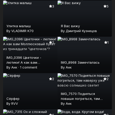
набирает
3
5
высоту
Улитка малыш
Я Вас вижу
By
VLADIMIR K70
By
Дмитрий Кузнецов
2
1
IMG_0396 Цветочки -
лютики! А как вам
IMG_8968 Замечталась
Моллюсковый букет из
By
Анк
·
1 comment
By
Анк
тринадцати "цветочков"?
2
2
IMG_7570 Подняться
Сёрфер
повыше погреться, там
By
RVV
наверху уже вовсю
By
Анк
солнышко светит