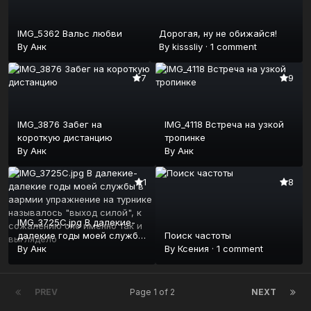
IMG_5362 Вальс любви
Дорогая, ну не обижайся!
By
Анк
By
kisssliy
·
1 comment
7
9
IMG_3876 Забег на
IMG_4118 Встреча на узкой
короткую дистанцию
тропинке
By
Анк
By
Анк
1
8
IMG_3725C.jpg В далекие-
далекие годы моей службы
Поиск частоты
в аармии упражнение на
By
Анк
By
Ксения
·
1 comment
турнике называлось "выход
силой", к сожалению оно
именно так и выглядело
PREV
Page 1 of 2
NEXT