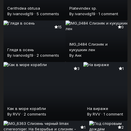
Cerithidea obtusa
Platevindex sp.
By
ivanovdg19
·
5 comments
By
ivanovdg19
·
1 comment
15
0
IMG_0484 Слизняк и
Глядя в осень
кукушкин лен
By
ivanovdg19
·
2 comments
By
Анк
3
1
Как в море корабли
На вираже
By
RVV
·
2 comments
By
RVV
·
1 comment
1
2