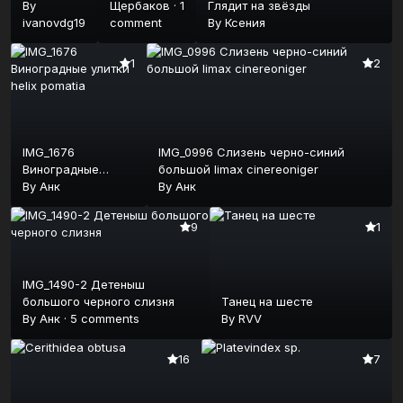
By
Щербаков
·
1
Глядит на звёзды
ivanovdg19
comment
By
Ксения
1
2
IMG_1676
IMG_0996 Слизень черно-синий
Виноградные
большой limax cinereoniger
улитки helix
By
Анк
By
Анк
pomatia
9
1
IMG_1490-2 Детеныш
большого черного слизня
Танец на шесте
By
Анк
·
5 comments
By
RVV
16
7