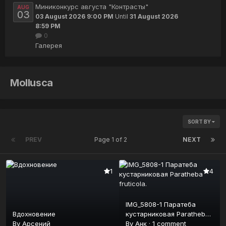
Миниконкурс августа "Контрасты"
AUG
03
03 August 2026 9:00 PM
Until
31 August 2026
8:59 PM
0
Галерея
Mollusca
SORT BY
PREV
Page 1 of 2
NEXT
1
4
IMG_5808-1 Паратеба
Вдохновение
кустарниковая Paratheba
By
Арсений
fruticola.
By
Анк
·
1 comment