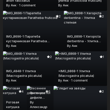
arion fascilatus
улитка (Fruticicola fruticum)
By
Анк
·
1 comment
By
Анк
2
2
IMG_8696-1 Паратеба
IMG_6898-1 Xeropicta
кустарниковая Paratheba
derbentina - Улитка
fruticola
By
Анк
степная
By
Анк
2
1
IMG_4848-1 Улитка
+IMG_6868-1 Улитка
(Macrogastra plicatula)
(Macrogastra plicatula)
By
Анк
By
Анк
·
1 comment
4
6
2
Весеннее
дефиле
Роговая
улитки
By
катушка
Александр