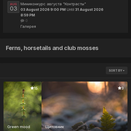
Миниконкурс августа "Контрасты"
AUG
03
03 August 2026 9:00 PM
Until
31 August 2026
8:59 PM
0
Галерея
Ferns, horsetails and club mosses
SORT BY
15
3
Green mood
Щитовник