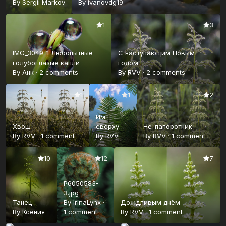
By
Sergii Markov
By
ivanovdg19
1
3
IMG_3049-1 Любопытные
С наступающим Новым
голубоглазые капли
годом!
By
Анк
·
2 comments
By
RVV
·
2 comments
1
1
2
Им
Хвощ
сверху
Не-папоротник
By
RVV
·
1 comment
видно
By
RVV
By
RVV
·
1 comment
всё!
10
12
7
P6050583-
3.jpg
Танец
By
IrinaLynx
·
Дождливым днём
By
Ксения
1 comment
By
RVV
·
1 comment