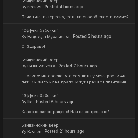
Бэйцзинский веер
By
Ксения
·
Posted
4 hours ago
Печально, интересно, есть ли способ спасти химией
"Эффект бабочки"
By
Надежда Муравьева
·
Posted
5 hours ago
О! Здорово!
Бэйцзинский веер
By
Неля Рачкова
·
Posted
7 hours ago
Спасибо! Интересно, что самшиты у меня росли 40
лет, и ничего их не брало. И тут враз вся плантация...
"Эффект бабочки"
By
Ilia
·
Posted
8 hours ago
Классно законтращено! Или наконтращено?
Бэйцзинский веер
By
Ксения
·
Posted
21 hours ago