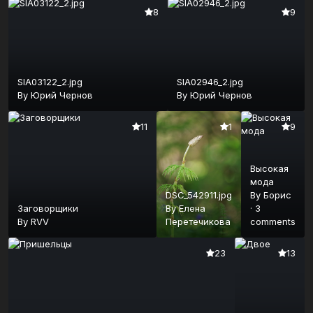
8
9
SIA03122_2.jpg
SIA02946_2.jpg
By
Юрий Чернов
By
Юрий Чернов
11
1
9
Высокая
мода
DSC_542911.jpg
By
Борис
Заговорщики
By
Елена
·
3
By
RVV
Перетечикова
comments
23
13