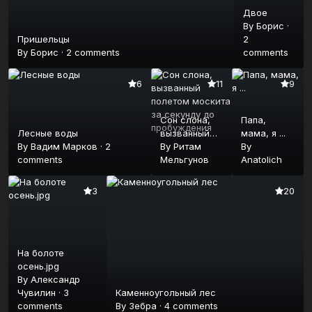
Двое
By
Борис
·
Пришельцы
2
By
Борис
·
2 comments
comments
6
11
9
Сон слона,
Папа,
Лесные воды
вызванный
мама, я ...
By
Вадим Марков
·
2
полетом
By
Ритам
By
comments
москита за
Мельгунов
Anatolich
секунду до
пробуждения
3
20
На болоте
осень.jpg
By
Александр
Чувилин
·
3
Каменноугольный лес
comments
By
Зебра
·
4 comments