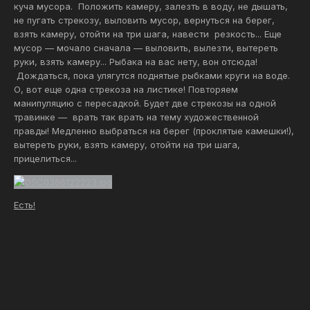
куча мусора. Положить камеру, залезть в воду, не дышать,
не пугать стрекозу, выловить мусор, вернуться на берег,
взять камеру, отойти на три шага, навести резкость... Еще
мусор — мочало сначала — выловить, вылезти, вытереть
руки, взять камеру... Рыбака на вас нету, вон отсюда!
Дождаться, пока улягутся поднятые рыбками круги на воде.
О, вот еще одна стрекоза на листике! Повторяем
манипуляцию с пересадкой. Будет две стрекозы на одной
травинке — врать так врать на тему художественной
правды! Медленно выбраться на берег (проклятые камешки!),
вытереть руки, взять камеру, отойти на три шага,
прицелиться...
Есть!