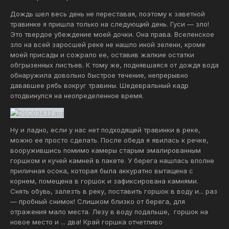
Дождь шел весь день не переставая, поэтому к заветной
травинке я пришла только на следующий день. Гуси — зло!
Это твердое убеждение моей дочки. Она права. Вселенское
зло на всей заросшей реке не нашло иной зелени, кроме
моей присады и сожрало ее, оставив жалкие остатки
обгрызенных листьев. К тому же, поднявшаяся от дождя вода
обнаружила довольно быстрое течение, непрерывно
дававшее рябь вокруг травины. Шедевральный кадр
отодвинулся на неопределенное время.
Ну и ладно, если у нас нет подходящей травинки в реке,
можно ее просто сделать. После обеда я явилась к речке,
вооружившись помимо камеры старым эмалированным
горшком и кучей камней в пакете. У берега нашлась вполне
приличная осока, которая была аккуратно вытащена с
корнем, помещена в горшок и зафиксирована камнями.
Снять обувь, залезть в реку, поставить горшок в воду и... раз
— пробный снимок! Слишком близко от берега, для
отражения мало места. Лезу в воду подальше, горшок на
новое место и ... два! Край горшка отчетливо