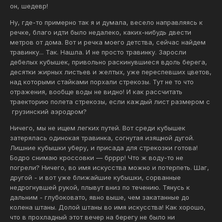
он, шедевр!
Ну, где-то примерно так я и думала, весело направляясь к
речке, благо идти было недалеко, каких-нибудь двести
метров от дома. Вот и речка моего детства, сейчас найдем
травинку... Так. Нашла. И не просто травинку. Заросли
дебелых кубышек, привольно раскинувшиеся вдоль берега,
десятки жирных листьев и желтых, уже переспевших цветов,
над которыми стайками порхали стрекозы. Тут не то что
отражения, вообще воды не видно! И как рассчитать
траекторию полета стрекозы, если каждый лист размером с
грузинский аэродром?
Ничего, мы не ищем легких путей. Вот среди кубышек
затерялась одинокая травинка, согнутая изящной дугой.
Лишние кубышки уберу, и присада для стрекозки готова!
Бодро снимаю кроссовки — брррр! Что ж воду-то не
погрели? Ничего, во имя искусства можно и потерпеть. Шаг,
другой - и вот уже ближайшие кубышки, сорванные
недрогнувшей рукой, плывут вниз по течению. Тянусь к
дальним - глубоковато, явно выше, чем закатанные до
колена штаны. Долой штаны во имя искусства! Как хорошо,
что в прохладный этот вечер на берегу не было ни