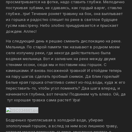
просматривается на фотке, надо ставить глубже. Мелодично
постукивая зубами, не сдаваясь, как гордый варяг, ставлю
глубже...три! Течение роняет травину на бок, она выплывает
из горшка и радостно спешит по реке в светлое будущее
гусям навстречу. Небо злобно прищуривается и прыскает
дождем. Аллес!
На следующий день я решаю сменить дислокацию на реке.
Мельница. По старой памяти так называют в родном моем
селе излучину реки, где некогда действительно была
водяная мельница. Вот и заливчик на реке между двумя
стенами осоки, сюда мы и поставим наш горшок. С
камешками. И вновь посаженой травкой! И отойдем теперь
на пару шагов сделать пробный снимок. Да блин горелый!
Белые края горшка отчетливо сияют из-под воды, куда ж его
переставить-то, чтобы угол поменять? Два шага вперед, и
начинается глубина, вот печаль! Подвинем чуть влево. Ой, да
тут хорошая травка сама растет! Ура!
Бодренько приплясывая в холодной воде, убираю
злополучный горшок, а вслед за ним всю лишнюю траву,
которая может помешать съемке, мысленно молясь о