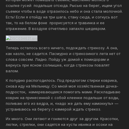
ссылке гусей подальше отсюда. Рысью на берег, ищем угол
съемки чтобы в воде отразилось небо и она стала молочной.
Есть! Если я отойду на три шага, стану сюда, и согнусь вот
так, то на белом фоне прорисуется и травинка и ее
отражение. В воздухе отчетливо запахло шедевром.
Теперь осталось всего ничего, подождать стрекозу. А она,
как назло, не садится. Пасмурно и стрекозиного лета нет от
слова совсем. Ладно. Пойду уж домой к помидорам и
вернусь при ясном солнышке, когда стрекозы повалят
валом.
К полудню распогодилось. Под предлогом стирки коврика,
снова иду на Мельницу. Со мной моя хозяйственная дочка-
подросток, намеревающаяся помогать маме. Раскладываю
коврик на принесенной с собой клеенке подальше от воды,
поливаю его из ведра, и, «надо же дать ему намокнуть» —
устраиваюсь на берегу с камерой ждать стрекоз.
Их много. Они летают и гоняются друг за другом. Красотки,
лютки, стрелки, они садятся на кусты ивняка и осоки на