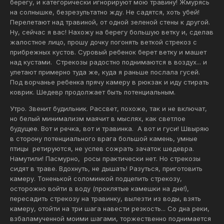
берегу, и категорически игнорируют мою травину! Жмурясь
на солнышке, безрезультатно жду. Не садятся, хоть убей!
Перелетают над травиной, от одной зеленой стены к другой.
Ну, сейчас я вас! Нахожу на берегу большую ветку и, сделав
жалостное лицо, прошу дочку погонять веткой стрекоз с
прибрежных кустов. Суровый ребенок берет ветку и машет
над кустами. Стрекозы радостно поднимаются в воздух... и
улетают примерно туда же, куда я раньше послала гусей.
Под ворчанье ребенка прячу камеру в рюкзак и иду стирать
коврик. Шедевр продолжает быть потенциальным.
Утро. Звенит будильник. Рассвет, похоже, так и не включат,
но белый минимализм маячит в мыслях, как светлое
будущее. Вот и речка, вот и травинка. А вот и гуси! Швыряю
в сторону потенциального врага большой камень, умные
птицы ретируются, не успев сожрать зачаток шедевра.
Намутили! Пасмурно, росы практически нет. Но стрекозы
сидят в траве. Вдохнуть, не дышать! Разуться, приготовить
камеру. Тоненькой соломинкой подцепить стрекозу,
осторожно войти в воду (проклятые камешки на дне!),
пересадить стрекозу на травинку, вылезти из воды, взять
камеру, отойти на три шага навести резкость... Со дна реки,
взбаламученной моими шагами, торжественно поднимается